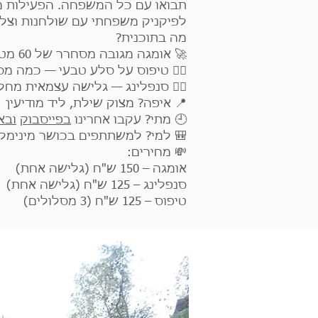
תבואו עם כל המשפחה. הפעילות מ
לפיקניק משפחתי עם שולחנות וצל.
מה בתוכנית?
🚀 אומגה מגובה מסחרר של 60 מטרים וטיסה של כמעט 200 מטר! (מתאים לכולם)
🧗‍♂️ טיפוס על סלע טבעי — כמה מ
🧗‍♀️ סנפלינג — גלישה עצמאית מחלק העל
📍 איפה? מצוק שילת, ליד מודיעין
🕘 מתי? עקבו אחרינו
בפייסבוק
ובא
🎒 למי? למשתתפים בכושר מינימל
💸 מחירים:
אומגה – 150 ש"ח (גלישה אחת)
סנפלינג – 125 ש"ח (גלישה אחת)
טיפוס – 125 ש"ח (3 מסלולים)