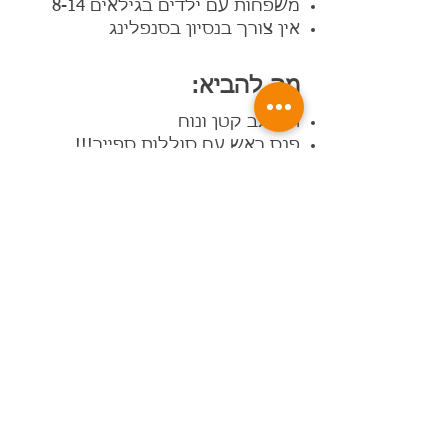
משפחות עם ילדים בגילאים 8-14
אין צורך בנסיון בסנפלינג
מה להביא:
תיק גב קטן ונוח
פנס ראש עם סוללות ספייר!!!
מצפן
בגדים ארוכים: מכנס ארוך, חולצות
שרוול ארוך
נעלים סגורות
כובע
מים - לפחות 3 ליטר למשתתף, ביום
חם 4 ליטר
מומלץ להביא נשנושים ופקל קפה
ולפנק חברים
בהרשמה מראש בלבד