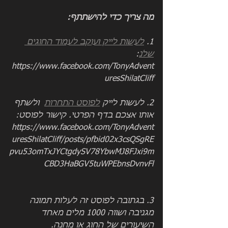
מה צריך כדי להישתתף:
1. 
לעשות לייק ועוקב לעמוד החוגים 
שלנ
: 
https://www.facebook.com/TonyAdvent
uresShilatCliff
2. לעשות לייק 
לפוסט התחרות
  ולשתף 
אותו אצכם בדף הפרטי. קישור לפוסט: 
https://www.facebook.com/TonyAdvent
uresShilatCliff/posts/pfbid02x3csQSgRE
pvu53omTxJYCtgdySV78YbwMJ8FJxi9m
CBD3HaBGV5tuWPEbnsDvnvFl
3. בגתובה לפוסט זה לעלות תמונה 
מגניבה ושווה 1000 מלים מאחד 
השיעורים של החוג או מחנה.