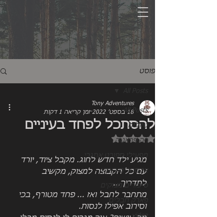
פוסט
All Posts
Tony Adventures
All Posts
18 בספט׳ 2022
זמן קריאה 1 דקות
להסתכל לפחד בעיניים
טיולים
דירוג של NaN מתוך 5 כוכבים
ויה פראטה
מפעילי ספורט אתגרי
מגיע ילד חדש לחוג. מקבל ציוד, יורד 
אקסטרים בארץ
עם כל הקבוצה למצוק, מקשיב 
לתדריך... 
סיפורים מצוקים
מתחבר לחבל ואז ... פחד מטורף, בכי 
פארק חבלים
וסירוב אפילו לנסות. 
video