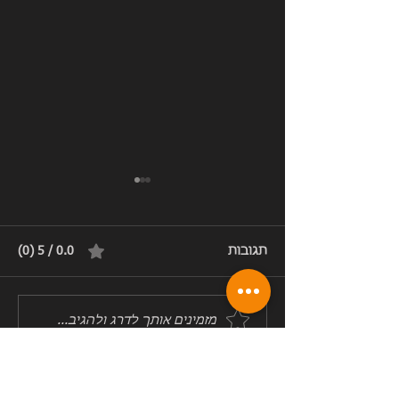
תגובות
0.0 / 5 ‏(0)
מזמינים אותך לדרג ולהגיב...
אימון מיוחד - מעבר ויה
פראטה עם ילד