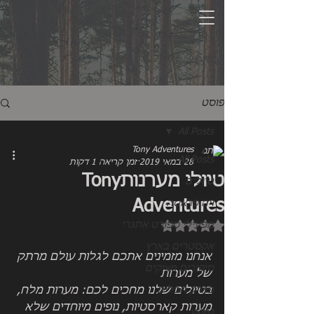
פוסט
All Posts
Tony Adventures
All Posts
28 במאי 2019
זמן קריאה 1 דקות
טיולי מערנותTony
טיולים
Adventures
ויה פראטה
דירוג של NaN מתוך 5 כוכבים
מפעילי ספורט אתגרי
אקסטרים בארץ
אנחנו מזמינים אתכם לגלות עולם מרתק 
סיפורים מצוקים
של מערות
פארק חבלים
בטיולים שלנו מחכים לכם: מערות מלח, 
מערות קארסטיות, נופים מיוחדים שלא 
video